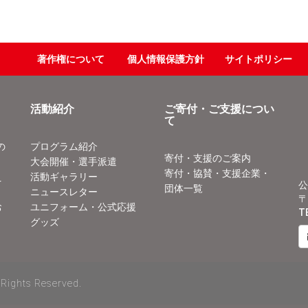
著作権について
個人情報保護方針
サイトポリシー
活動紹介
ご寄付・ご支援につい
て
の
プログラム紹介
寄付・支援のご案内
大会開催・選手派遣
寄付・協賛・支援企業・
え
活動ギャラリー
公
団体一覧
ニュースレター
〒
お
ユニフォーム・公式応援
T
グッズ
 Rights Reserved.