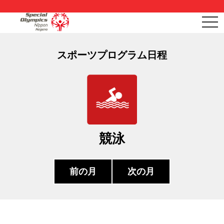
togg
navi
スポーツプログラム日程
競泳
前の月
次の月