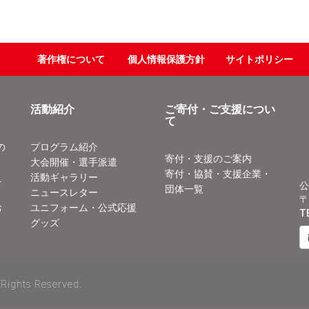
著作権について
個人情報保護方針
サイトポリシー
活動紹介
ご寄付・ご支援につい
て
の
プログラム紹介
寄付・支援のご案内
大会開催・選手派遣
寄付・協賛・支援企業・
え
活動ギャラリー
公
団体一覧
ニュースレター
〒
お
ユニフォーム・公式応援
T
グッズ
 Rights Reserved.