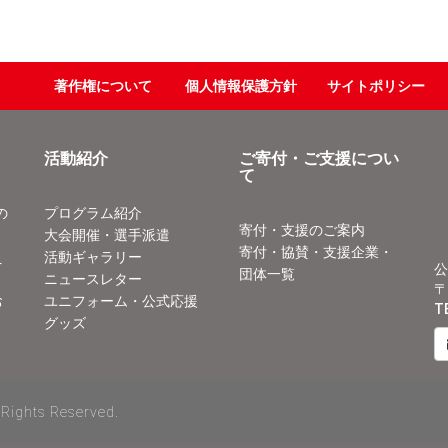
著作権について
個人情報保護方針
サイトポリシー
活動紹介
ご寄付・ご支援につい
て
の
プログラム紹介
寄付・支援のご案内
大会開催・選手派遣
寄付・協賛・支援企業・
え
活動ギャラリー
公
団体一覧
ニュースレター
〒
お
ユニフォーム・公式応援
T
グッズ
 Rights Reserved.