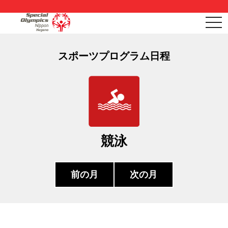
togg
navi
スポーツプログラム日程
競泳
前の月
次の月