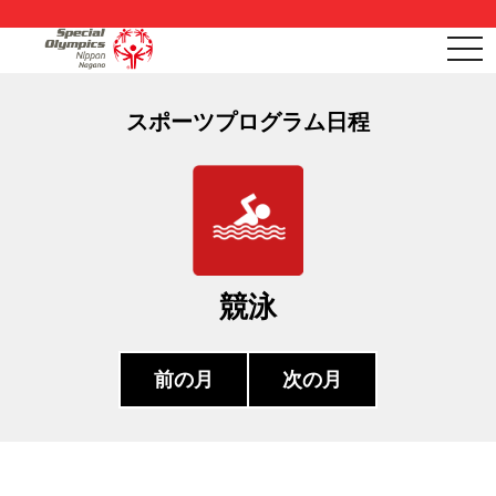
togg
navi
スポーツプログラム日程
競泳
前の月
次の月