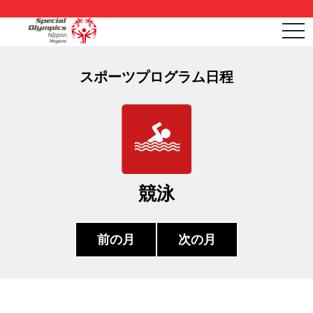
togg
navi
スポーツプログラム日程
競泳
前の月
次の月