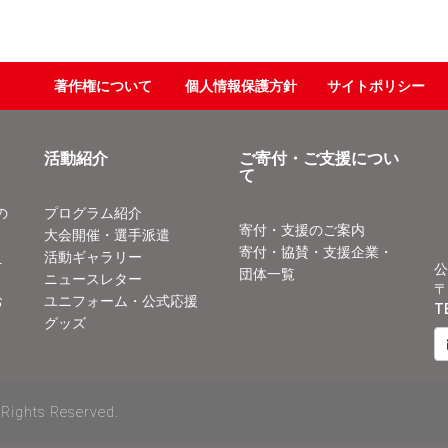
著作権について
個人情報保護方針
サイトポリシー
活動紹介
ご寄付・ご支援につい
て
の
プログラム紹介
寄付・支援のご案内
大会開催・選手派遣
寄付・協賛・支援企業・
え
活動ギャラリー
公
団体一覧
ニュースレター
〒
お
ユニフォーム・公式応援
T
グッズ
 Rights Reserved.