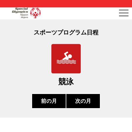
togg
navi
スポーツプログラム日程
競泳
前の月
次の月