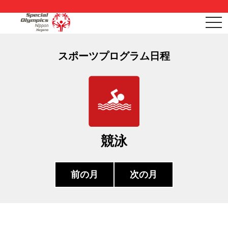
togg
navi
スポーツプログラム日程
競泳
前の月
次の月