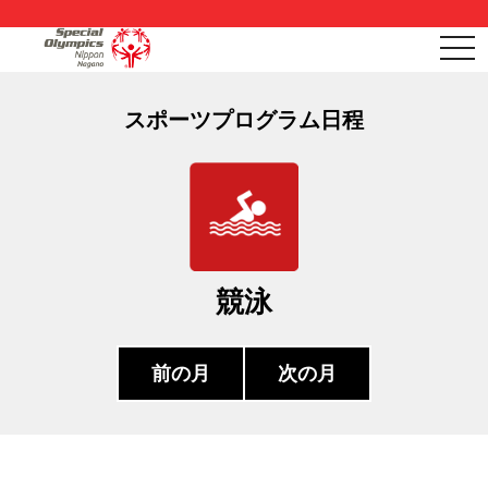
togg
navi
スポーツプログラム日程
競泳
前の月
次の月