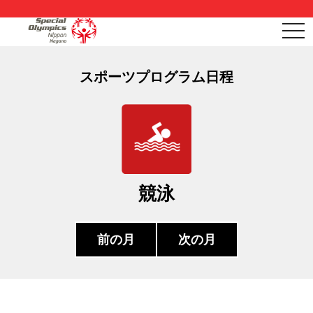
togg
navi
スポーツプログラム日程
競泳
前の月
次の月